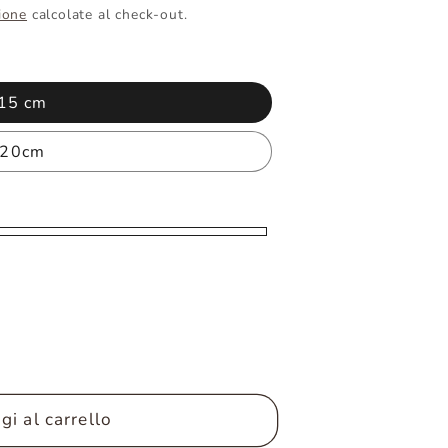
ione
calcolate al check-out.
15 cm
20cm
i al carrello