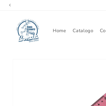
Vai
direttamente
ai contenuti
Home
Catalogo
Co
Passa alle
informazioni
sul prodotto