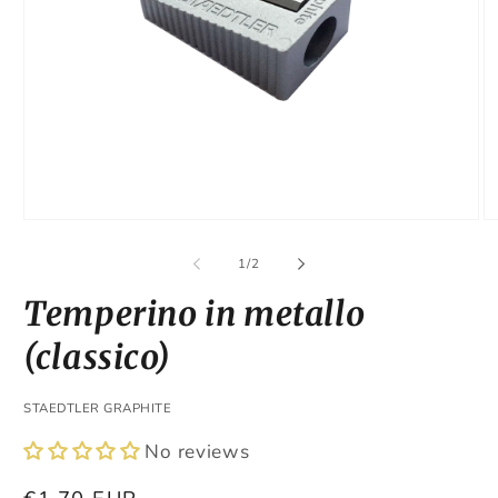
Open
O
media
m
1
2
of
1
/
2
in
in
modal
m
Temperino in metallo
(classico)
STAEDTLER GRAPHITE
No reviews