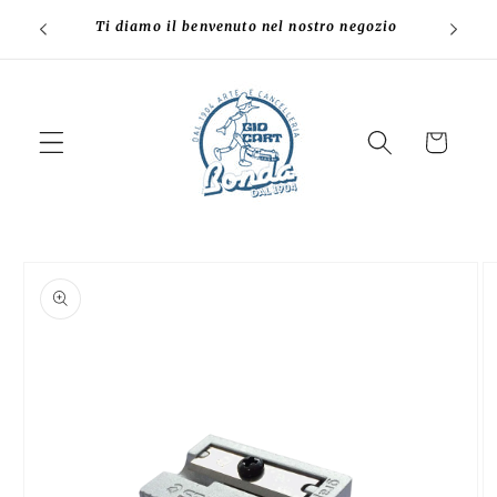
Skip to
te
Ti diamo il benvenuto nel nostro negozio
content
Cart
Skip to
product
information